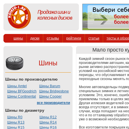
шины
диски
отзывы
рейтинги
статьи
тесты и обзо
Мало просто к
Каждой зимний сезон рынок п
Шины
производителями автошин, как C
рынке активно распространяю
условий на российской местн
периоды, что обуславливает в
Шины по производителю
переходные сезоны менять п
Шины Amtel
Шины Barum
Многие автовладельцы подве
специальных зимних и летних
Шины BFGoodrich
Шины Bridgestone
условиям. Это, конечно, оши
Шины Continental
Шины Cooper
приемлемы только в целях эко
все производители
Другая иллюзия водителей сос
всегда отсутствует, и в зимни
Шины по диаметру
случае, когда попадают на не
что и по оттаявшему обработа
Шины R0
Шины R12
уже о возможной необходимо
Шины R13
Шины R14
Все изготовители покрышек е
Шины R15
Шины R16