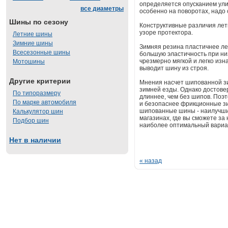
определяется опусканием ули
все диаметры
особенно на поворотах, надо 
Шины по сезону
Конструктивные различия лет
узоре протектора.
Летние шины
Зимние шины
Зимняя резина пластичнее лет
Всесезонные шины
большую эластичность при ни
чрезмерно мягкой и легко изн
Мотошины
выводит шину из строя.
Другие критерии
Мнения насчет шипованной зи
зимней езды. Однако достове
По типоразмеру
длиннее, чем без шипов. Поэ
По марке автомобиля
и безопаснее фрикционные зим
шипованные шины - наилучши
Калькулятор шин
магазинах, где вы сможете за
Подбор шин
наиболее оптимальный вариа
Нет в наличии
« назад