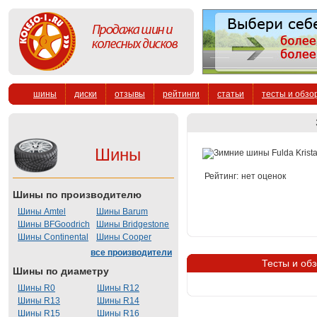
шины
диски
отзывы
рейтинги
статьи
тесты и обзо
Шины
Рейтинг:
нет оценок
Шины по производителю
Шины Amtel
Шины Barum
Шины BFGoodrich
Шины Bridgestone
Шины Continental
Шины Cooper
все производители
Тесты и обз
Шины по диаметру
Шины R0
Шины R12
Шины R13
Шины R14
Шины R15
Шины R16