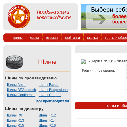
шины
диски
отзывы
рейтинги
статьи
тесты и обзо
Шины
Рейтинг:
нет оценок
Шины по производителю
Шины Amtel
Шины Barum
Шины BFGoodrich
Шины Bridgestone
Шины Continental
Шины Cooper
все производители
Тесты и обз
Шины по диаметру
Шины R0
Шины R12
Шины R13
Шины R14
Шины R15
Шины R16