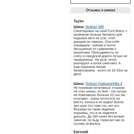
Отзывы о шинах
Tayler
Шина:
Nokian WR
Смонтировал на свой Ford Фокус с
размером больше базового для
подъема авто на 1см, чтоб
днищем не чиркать. Они себя
оправдали - мягкие и почти
бесшумные по сравнению с
аналогами. Проходимость по
снегу и городской дороге лучше не
придумаешь. На руль четко
реагируют и кочки смягчают. А
еще поразила легкая
балансировка - всего по 10-15гр на
диск!
Шина:
Nokian Hakkapeliitta 4
Не понимаю негативных отзывов
об этих шинах, по мне - так лучше
не пожелаешь! Больше 10 тыс.км
отъездил - шипы почти все на
месте, износа и не видно! Вопли
про шум это тоже гон, нет его.
Въезжал на такие ледяные
подъемы, что и не надеялся
доехать. До 160 гонял без всяких
заносов, по льду тормозит как по
сухому асфальту
Евгений