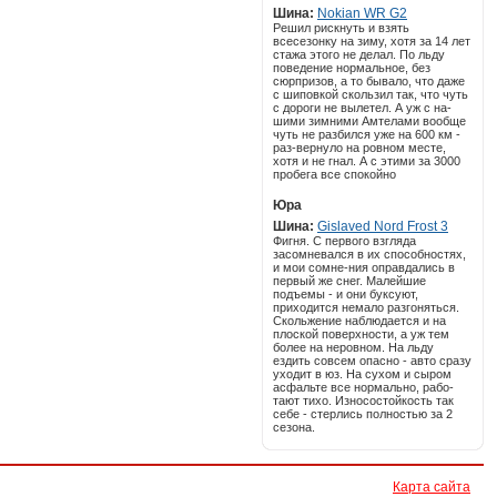
Шина:
Nokian WR G2
Решил рискнуть и взять
всесезонку на зиму, хотя за 14 лет
стажа этого не делал. По льду
поведение нормальное, без
сюрпризов, а то бывало, что даже
с шиповкой скользил так, что чуть
с дороги не вылетел. А уж с на-
шими зимними Амтелами вообще
чуть не разбился уже на 600 км -
раз-вернуло на ровном месте,
хотя и не гнал. А с этими за 3000
пробега все спокойно
Юра
Шина:
Gislaved Nord Frost 3
Фигня. С первого взгляда
засомневался в их способностях,
и мои сомне-ния оправдались в
первый же снег. Малейшие
подъемы - и они буксуют,
приходится немало разгоняться.
Скольжение наблюдается и на
плоской поверхности, а уж тем
более на неровном. На льду
ездить совсем опасно - авто сразу
уходит в юз. На сухом и сыром
асфальте все нормально, рабо-
тают тихо. Износостойкость так
себе - стерлись полностью за 2
сезона.
Карта сайта