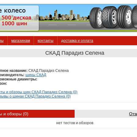
ры
магазинам
контакты
доставка и оплата
СКАД Парадиз Селена
лное название:
СКАД Парадиз Селена
оизводитель:
шины СКАД
зможные диаметры:
зон:
сты и обзоры шин СКАД Парадиз Селена (0)
зывы о шинах СКАД Парадиз Селена (0)
ы и обзоры (0)
Отз
нет тестов и обзоров