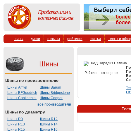
шины
диски
отзывы
рейтинги
статьи
тесты и обзо
Шины
По
Пр
Рейтинг:
нет оценок
Во
Се
Шины по производителю
Шины Amtel
Шины Barum
Те
От
Шины BFGoodrich
Шины Bridgestone
Шины Continental
Шины Cooper
все производители
Тест
Шины по диаметру
Шины R0
Шины R12
Шины R13
Шины R14
Шины R15
Шины R16