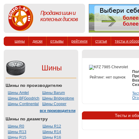
шины
диски
отзывы
рейтинги
статьи
тесты и обзо
Шины
Пол
Про
Рейтинг:
нет оценок
Воз
Сез
Шины по производителю
Шины Amtel
Шины Barum
Тес
Отз
Шины BFGoodrich
Шины Bridgestone
Шины Continental
Шины Cooper
все производители
Тесты и обз
Шины по диаметру
Шины R0
Шины R12
Шины R13
Шины R14
Шины R15
Шины R16